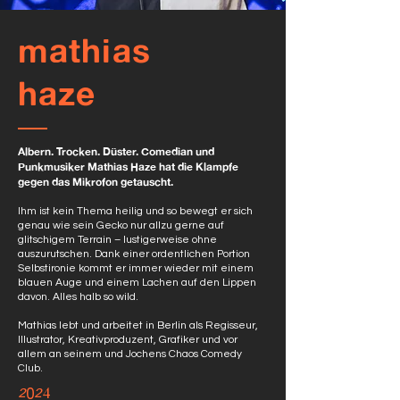
mathias
haze
Albern. Trocken. Düster. Comedian und
Punkmusiker Mathias Haze hat die Klampfe
gegen das Mikrofon getauscht.
Ihm ist kein Thema heilig und so bewegt er sich
genau wie sein Gecko nur allzu gerne auf
glitschigem Terrain – lustigerweise ohne
auszurutschen. Dank einer ordentlichen Portion
Selbstironie kommt er immer wieder mit einem
blauen Auge und einem Lachen auf den Lippen
davon. Alles halb so wild.
Mathias lebt und arbeitet in Berlin als Regisseur,
Illustrator, Kreativproduzent, Grafiker und vor
allem an seinem und Jochens Chaos Comedy
Club.
2024