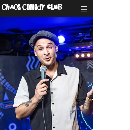
ChAos COMedY cLuB