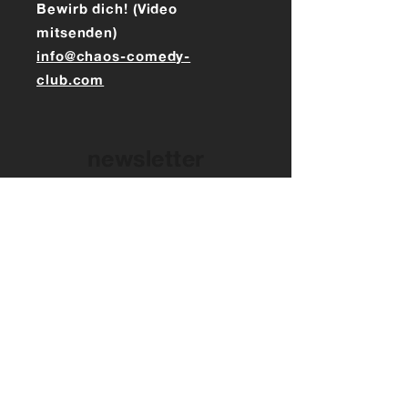
Bewirb dich! (Video
mitsenden)
info@chaos-comedy-
club.com
newsletter
abonnieren
für Updates, News und alles,
was Spaß macht!
Hier eintragen