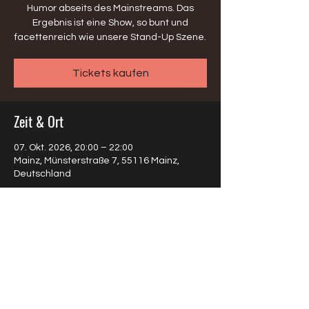
Humor abseits des Mainstreams. Das
Ergebnis ist eine Show, so bunt und
facettenreich wie unsere Stand-Up Szene.
Tickets kaufen
Zeit & Ort
07. Okt. 2026, 20:00 – 22:00
Mainz, Münsterstraße 7, 55116 Mainz,
Deutschland
Diese Veranstaltung teilen