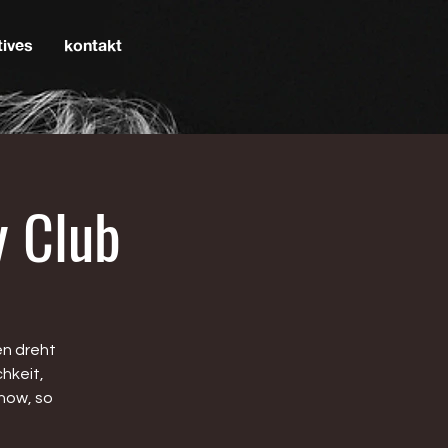
tives
kontakt
y Club
en dreht
hkeit,
how, so