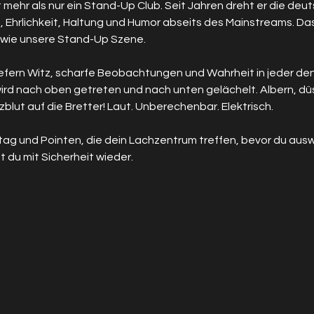
 mehr als nur ein Stand-Up Club. Seit Jahren dreht er die d
t, Ehrlichkeit, Haltung und Humor abseits des Mainstreams. Das
 wie unsere Stand-Up Szene.
liefern Witz, scharfe Beobachtungen und Wahrheit in jeder de
ird nach oben getreten und nach unten gelächelt. Albern, düst
blut auf die Bretter! Laut. Unberechenbar. Elektrisch.
Alltag und Pointen, die dein Lachzentrum treffen, bevor du au
 du mit Sicherheit wieder.