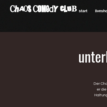
ChAos COMedY cLuB
start
lives
unter
Der Cha
er di
Haltun