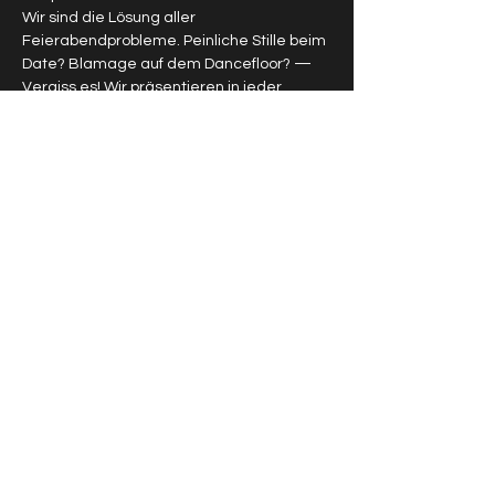
Wir sind die Lösung aller 
Feierabendprobleme. Peinliche Stille beim 
Date? Blamage auf dem Dancefloor? — 
Vergiss es! Wir präsentieren in jeder 
Ausgabe ein gemischtes Line-Up mit den 
frischesten Comedy-Köpfen aus ganz 
Deutschland und dem deutschsprachigen 
Raum.
Diese Veranstaltung teilen
Impressum
Datenschutz
AGB
© 2026 Chaos Comedy Club