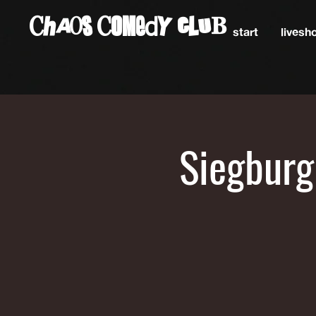
ChAos COMedY cLuB
start
lives
Siegburg