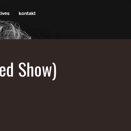
tives
kontakt
xed Show)