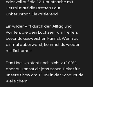
oder voll auf die 12. Hauptsache mit 
Herzblut auf die Bretter! Laut. 
Unberührbar. Elektrisierend.
Ein wilder Ritt durch den Alltag und 
Pointen, die dein Lachzentrum treffen, 
bevor du ausweichen kannst. Wenn du 
einmal dabei warst, kommst du wieder 
mit Sicherheit.
Das Line-Up steht noch nicht zu 100%, 
aber du kannst dir jetzt schon Ticket für 
unsere Show am 11.09. in der Schaubude 
Kiel sichern.
Für Schüler*innen, Azubis, Student*innen, 
Renter*innen, 
Sozialleistungsempfänger*innen und 
Organspender*innen haben wir auch 
vergünstigte Tickets im Gepäck!