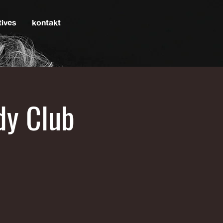
tives
kontakt
dy Club