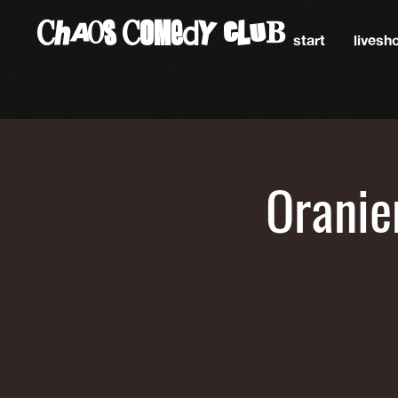
ChAos COMedY cLuB
start
lives
Oranie