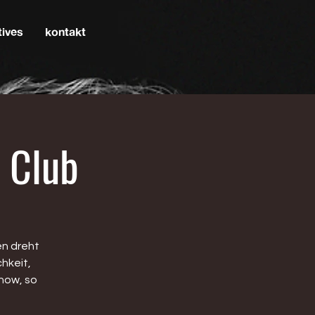
tives
kontakt
 Club
en dreht
hkeit,
how, so