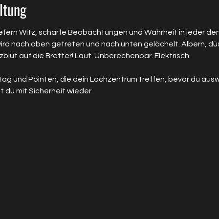
ltung
liefern Witz, scharfe Beobachtungen und Wahrheit in jeder de
ird nach oben getreten und nach unten gelächelt. Albern, düst
blut auf die Bretter! Laut. Unberechenbar. Elektrisch.
Alltag und Pointen, die dein Lachzentrum treffen, bevor du au
 du mit Sicherheit wieder.