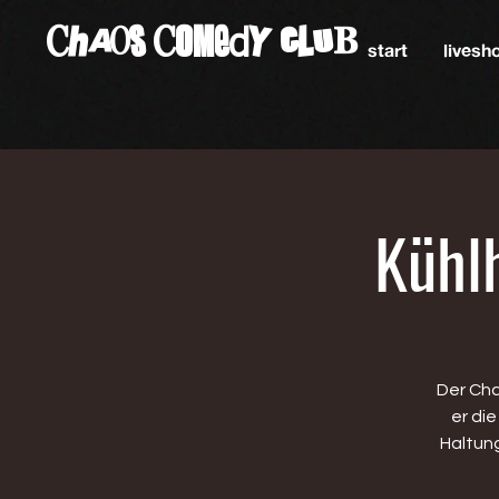
ChAos COMedY cLuB
start
lives
Kühl
Der Cha
er di
Haltun