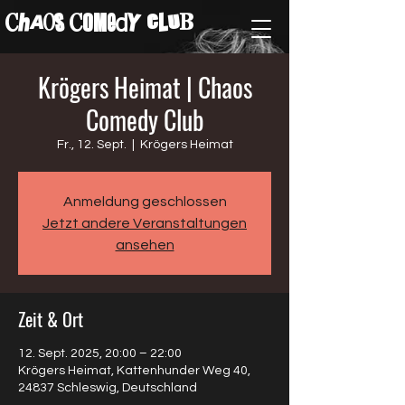
ChAos COMedY cLuB
Krögers Heimat | Chaos
Comedy Club
Fr., 12. Sept.
  |  
Krögers Heimat
Anmeldung geschlossen
Jetzt andere Veranstaltungen
ansehen
Zeit & Ort
12. Sept. 2025, 20:00 – 22:00
Krögers Heimat, Kattenhunder Weg 40,
24837 Schleswig, Deutschland