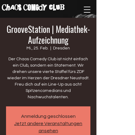
ChAos COMedY cLuB
GrooveStation | Mediathek-
Aufzeichnung
Mi., 25. Feb.
  |  
Dresden
Der Chaos Comedy Club ist nicht einfach
ein Club, sondern ein Statement. Wir
drehen unsere vierte Staffel fürs ZDF
wieder im Herzen der Dresdner Neustadt.
Freu dich auf ein Line-Up aus acht
Spitzencomedians und
Nachwuchstalenten.
Anmeldung geschlossen
Jetzt andere Veranstaltungen
ansehen