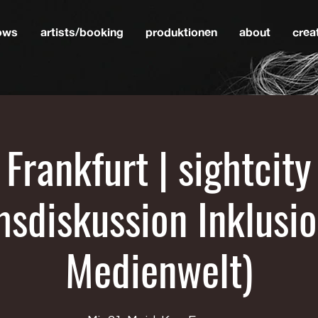
hows
artists/booking
produktionen
about
crea
Frankfurt | sightcity
sdiskussion Inklusio
Medienwelt)