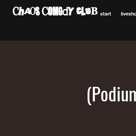
ChAos COMedY cLuB
start
lives
(Podium