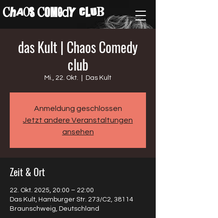
ChAos COMedY cLuB
das Kult | Chaos Comedy
club
Mi., 22. Okt.
  |  
Das Kult
Anmeldung geschlossen
Jetzt andere Veranstaltungen
ansehen
Zeit & Ort
22. Okt. 2025, 20:00 – 22:00
Das Kult, Hamburger Str. 273/C2, 38114
Braunschweig, Deutschland