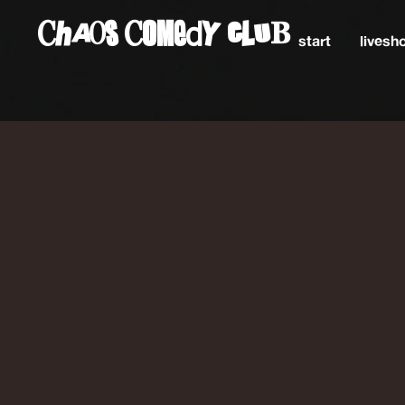
ChAos COMedY cLuB
start
lives