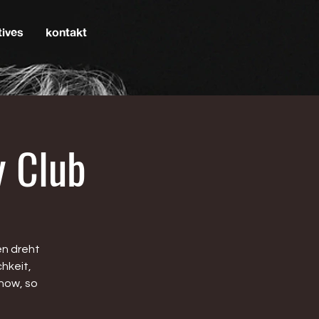
tives
kontakt
y Club
en dreht
hkeit,
how, so