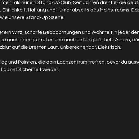
 mehr als nur ein Stand-Up Club. Seit Jahren dreht er die d
t, Ehrlichkeit, Haltung und Humor abseits des Mainstreams. Das
 wie unsere Stand-Up Szene.
liefern Witz, scharfe Beobachtungen und Wahrheit in jeder de
ird nach oben getreten und nach unten gelächelt. Albern, düst
blut auf die Bretter! Laut. Unberechenbar. Elektrisch.
Alltag und Pointen, die dein Lachzentrum treffen, bevor du au
 du mit Sicherheit wieder.