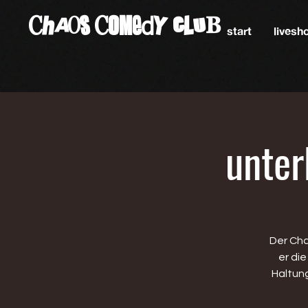
ChAos COMedY cLuB
start
lives
unter
Der Cha
er di
Haltun